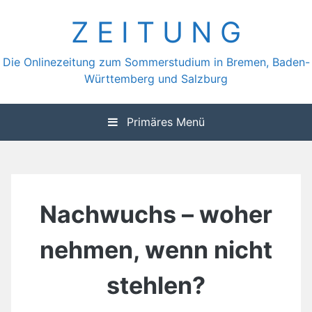
Zum
Z E I T U N G
Inhalt
springen
Die Onlinezeitung zum Sommerstudium in Bremen, Baden-
Württemberg und Salzburg
Primäres Menü
Nachwuchs – woher
nehmen, wenn nicht
stehlen?