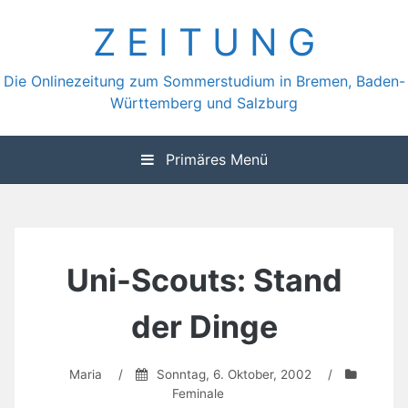
Zum
Z E I T U N G
Inhalt
springen
Die Onlinezeitung zum Sommerstudium in Bremen, Baden-
Württemberg und Salzburg
Primäres Menü
Uni-Scouts: Stand
der Dinge
Maria
/
Sonntag, 6. Oktober, 2002
/
Feminale