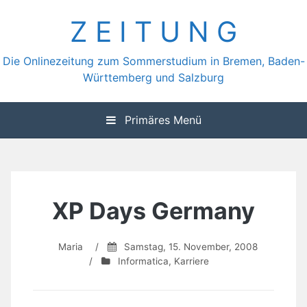
Zum
Z E I T U N G
Inhalt
springen
Die Onlinezeitung zum Sommerstudium in Bremen, Baden-
Württemberg und Salzburg
Primäres Menü
XP Days Germany
Maria
/
Samstag, 15. November, 2008
/
Informatica
,
Karriere