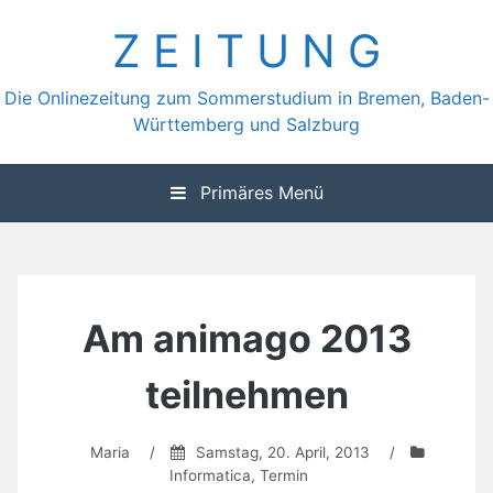
Zum
Z E I T U N G
Inhalt
springen
Die Onlinezeitung zum Sommerstudium in Bremen, Baden-
Württemberg und Salzburg
Primäres Menü
Am animago 2013
teilnehmen
Maria
/
Samstag, 20. April, 2013
/
Informatica
,
Termin