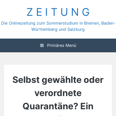
Zum
Z E I T U N G
Inhalt
springen
Die Onlinezeitung zum Sommerstudium in Bremen, Baden-
Württemberg und Salzburg
Primäres Menü
Selbst gewählte oder
verordnete
Quarantäne? Ein