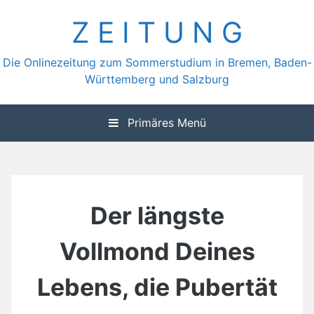
Zum
Z E I T U N G
Inhalt
springen
Die Onlinezeitung zum Sommerstudium in Bremen, Baden-
Württemberg und Salzburg
Primäres Menü
Der längste
Vollmond Deines
Lebens, die Pubertät