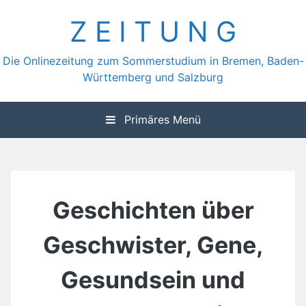
Zum
Z E I T U N G
Inhalt
springen
Die Onlinezeitung zum Sommerstudium in Bremen, Baden-
Württemberg und Salzburg
Primäres Menü
Geschichten über
Geschwister, Gene,
Gesundsein und