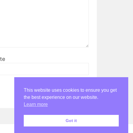
te
This website uses cookies to ensure you get
the best experience on our website.
Learn more
Got it