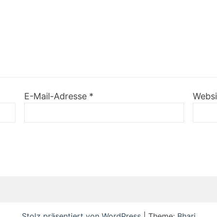
E-Mail-Adresse
*
Websi
Stolz präsentiert von WordPress
|
Theme:
Bhari