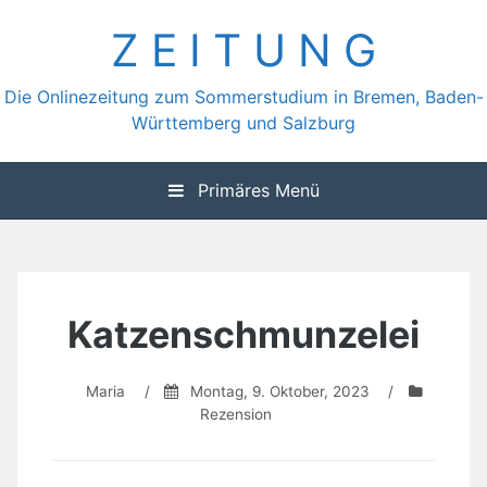
Zum
Z E I T U N G
Inhalt
springen
Die Onlinezeitung zum Sommerstudium in Bremen, Baden-
Württemberg und Salzburg
Primäres Menü
Katzenschmunzelei
Maria
/
Montag, 9. Oktober, 2023
/
Rezension