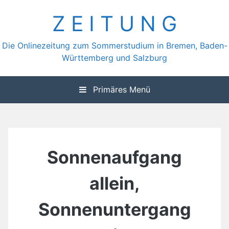
Zum
Z E I T U N G
Inhalt
springen
Die Onlinezeitung zum Sommerstudium in Bremen, Baden-
Württemberg und Salzburg
Primäres Menü
Sonnenaufgang
allein,
Sonnenuntergang