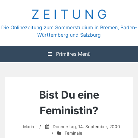
Zum
Z E I T U N G
Inhalt
springen
Die Onlinezeitung zum Sommerstudium in Bremen, Baden-
Württemberg und Salzburg
Primäres Menü
Bist Du eine
Feministin?
Maria
/
Donnerstag, 14. September, 2000
/
Feminale