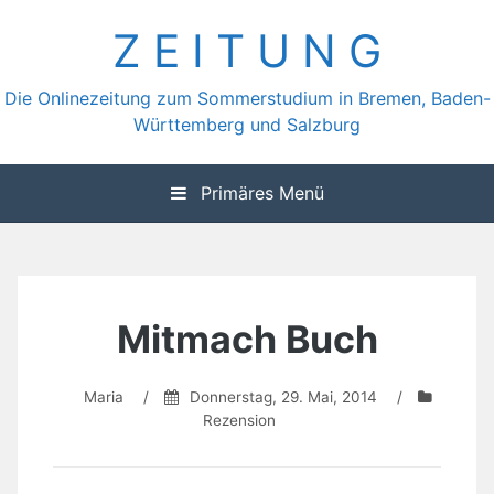
Zum
Z E I T U N G
Inhalt
springen
Die Onlinezeitung zum Sommerstudium in Bremen, Baden-
Württemberg und Salzburg
Primäres Menü
Mitmach Buch
Maria
/
Donnerstag, 29. Mai, 2014
/
Rezension