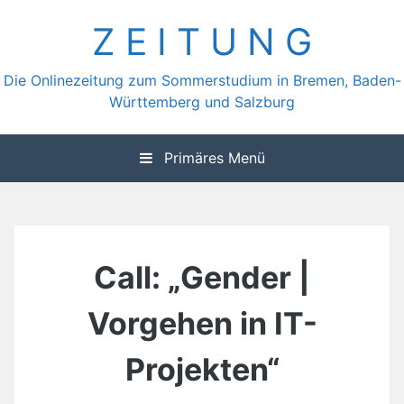
Zum
Z E I T U N G
Inhalt
springen
Die Onlinezeitung zum Sommerstudium in Bremen, Baden-
Württemberg und Salzburg
Primäres Menü
Call: „Gender |
Vorgehen in IT-
Projekten“