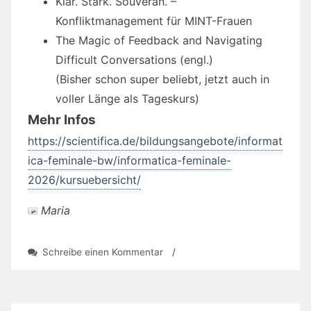
Klar. Stark. Souverän. –
Konfliktmanagement für MINT-Frauen
The Magic of Feedback and Navigating
Difficult Conversations (engl.)
(Bisher schon super beliebt, jetzt auch in
voller Länge als Tageskurs)
Mehr Infos
https://scientifica.de/bildungsangebote/informat
ica-feminale-bw/informatica-feminale-
2026/kursuebersicht/
Maria
zu
Schreibe einen Kommentar
/
informatica
feminale
BW
2026