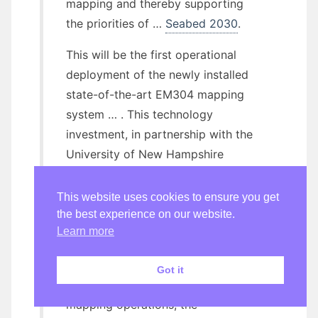
mapping and thereby supporting
the priorities of …
Seabed 2030
.
This will be the first operational
deployment of the newly installed
state-of-the-art EM304 mapping
system … . This technology
investment, in partnership with the
University of New Hampshire
Center for Coastal Ocean Mapping
and Kongsberg, will enable us to
This website uses cookies to ensure you get
expand our mapping and
the best experience on our website.
Learn more
exploration capabilities to depths
never before reached.
Got it
In addition to continuous seafloor
mapping operations, the