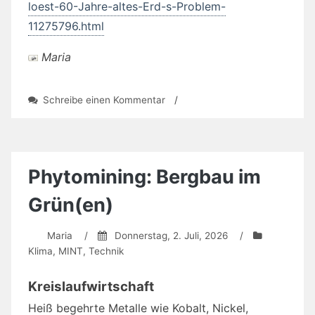
loest-60-Jahre-altes-Erd-s-Problem-
11275796.html
Maria
zu
Schreibe einen Kommentar
/
80
Jahre
altes
Erdős-
Einheitsdistanzproblem
Phytomining: Bergbau im
gelöst
Grün(en)
Maria
/
Donnerstag, 2. Juli, 2026
/
Klima
,
MINT
,
Technik
Kreislaufwirtschaft
Heiß begehrte Metalle wie Kobalt, Nickel,