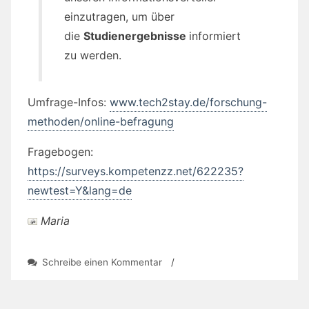
einzutragen, um über
die
Studienergebnisse
informiert
zu werden.
Umfrage-Infos:
www.tech2stay.de/forschung-
methoden/online-befragung
Fragebogen:
https://surveys.kompetenzz.net/622235?
newtest=Y&lang=de
Maria
zu
Schreibe einen Kommentar
/
Warum
die
IT-