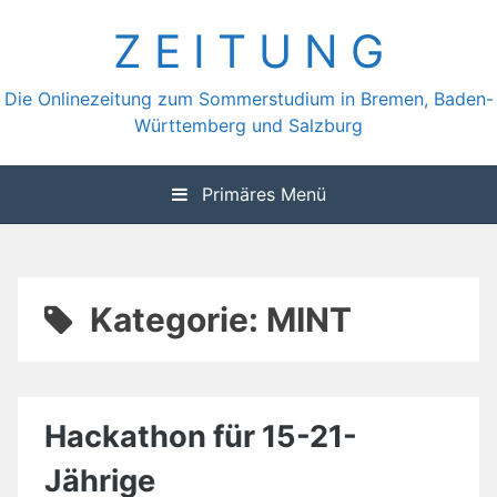
Zum
Z E I T U N G
Inhalt
springen
Die Onlinezeitung zum Sommerstudium in Bremen, Baden-
Württemberg und Salzburg
Primäres Menü
Kategorie:
MINT
Hackathon für 15-21-
Jährige