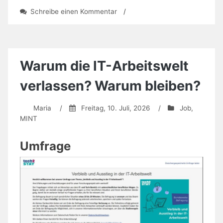
zu
Schreibe einen Kommentar
/
Hackathon
für
15-
21-
Jährige
Warum die IT-Arbeitswelt
verlassen? Warum bleiben?
Maria
/
Freitag, 10. Juli, 2026
/
Job
,
MINT
Umfrage