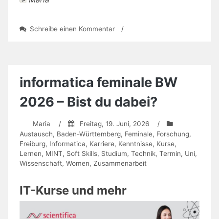
zu
Schreibe einen Kommentar
/
Phytomining:
Bergbau
im
Grün(en)
informatica feminale BW
2026 – Bist du dabei?
Maria
/
Freitag, 19. Juni, 2026
/
Austausch
,
Baden-Württemberg
,
Feminale
,
Forschung
,
Freiburg
,
Informatica
,
Karriere
,
Kenntnisse
,
Kurse
,
Lernen
,
MINT
,
Soft Skills
,
Studium
,
Technik
,
Termin
,
Uni
,
Wissenschaft
,
Women
,
Zusammenarbeit
IT-Kurse und mehr