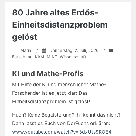
Arbeitswelt
verlassen?
80 Jahre altes Erdős-
Warum
bleiben?
Einheitsdistanzproblem
gelöst
Maria
/
Donnerstag, 2. Juli, 2026
/
Forschung
,
KI/AI
,
MINT
,
Wissenschaft
KI und Mathe-Profis
Mit Hilfe der KI und menschlicher Mathe-
Forschender ist es jetzt klar: Das
Einheitsdistanzproblem ist gelöst!
Huch? Keine Begeisterung? Ihr kennt das nicht?
Dann lasst es Euch von DorFuchs erklären:
www.youtube.com/watch?v=3dxUts9ROE4