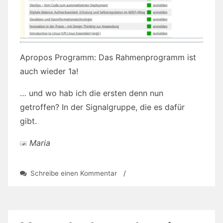
Apropos Programm: Das Rahmenprogramm ist
auch wieder 1a!
… und wo hab ich die ersten denn nun
getroffen? In der Signalgruppe, die es dafür
gibt.
Maria
zu
Schreibe einen Kommentar
/
Informatica
feminale
in
Freiburg:
Die