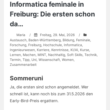
der
Informatica feminale in
Wissenschaft
Freiburg: Die ersten schon
da…
Maria
/
Freitag, 29. Mai, 2026
/
Austausch
,
Baden-Württemberg
,
Bildung
,
Feminale
,
Forschung
,
Freiburg
,
Hochschule
,
Informatica
,
Ingenieurwesen
,
Karriere
,
Kenntnisse
,
KI/AI
,
Kurse
,
Lernen
,
Machen
,
MINT
,
Nachhaltig
,
Soft Skills
,
Technik
,
Termin
,
Tipp
,
Uni
,
Wissenschaft
,
Women
,
Zusammenarbeit
Sommeruni
Ja, die ersten sind schon angemeldet. Wer
schnell ist, kann noch bis zum 31.5.2026 den
Early-Bird-Preis ergattern.