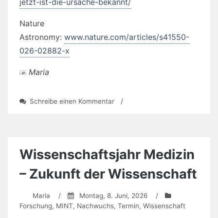
jetzt-ist-die-ursache-bekannt/
Nature
Astronomy:
www.nature.com/articles/s41550-
026-02882-x
Maria
zu
Schreibe einen Kommentar
/
Wer
funkt
denn
da
so
Wissenschaftsjahr Medizin
anders
aus
– Zukunft der Wissenschaft
dem
All?
Maria
/
Montag, 8. Juni, 2026
/
Forschung
,
MINT
,
Nachwuchs
,
Termin
,
Wissenschaft