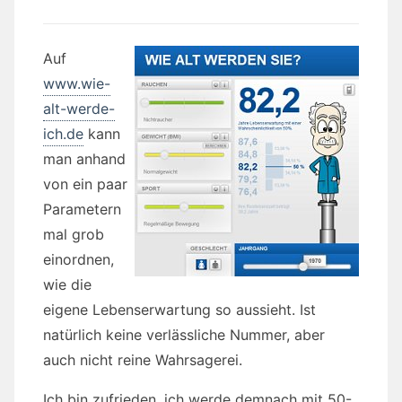
Auf
www.wie-
alt-werde-
ich.de
kann
man anhand
von ein paar
Parametern
mal grob
einordnen,
wie die
eigene Lebenserwartung so aussieht. Ist
natürlich keine verlässliche Nummer, aber
auch nicht reine Wahrsagerei.
Ich bin zufrieden, ich werde demnach mit 50-