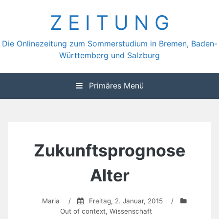
Zum
Z E I T U N G
Inhalt
springen
Die Onlinezeitung zum Sommerstudium in Bremen, Baden-
Württemberg und Salzburg
Primäres Menü
Zukunftsprognose
Alter
Maria
/
Freitag, 2. Januar, 2015
/
Out of context
,
Wissenschaft