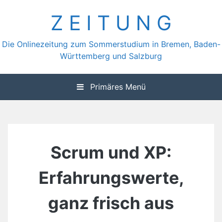
Zum
Z E I T U N G
Inhalt
springen
Die Onlinezeitung zum Sommerstudium in Bremen, Baden-
Württemberg und Salzburg
Primäres Menü
Scrum und XP:
Erfahrungswerte,
ganz frisch aus