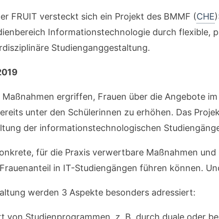
ter FRUIT versteckt sich ein Projekt des BMMF (
CHE
)
dienbereich Informationstechnologie durch flexible, p
erdisziplinäre Studienganggestaltung.
 2019
e Maßnahmen ergriffen, Frauen über die Angebote im
ereits unter den Schülerinnen zu erhöhen. Das Proje
taltung der informationstechnologischen Studiengäng
d konkrete, für die Praxis verwertbare Maßnahmen u
 Frauenanteil in IT-Studiengängen führen können. Un
taltung werden 3 Aspekte besonders adressiert:
itt von Studienprogrammen, z. B. durch duale oder b