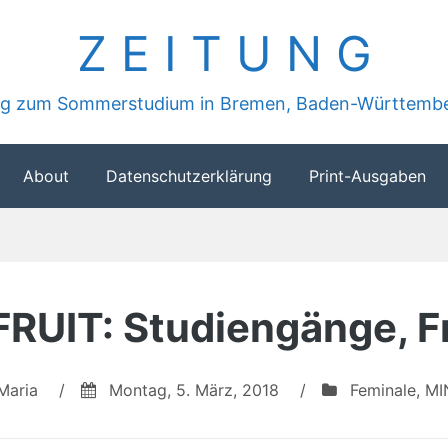
Z E I T U N G
ung zum Sommerstudium in Bremen, Baden-Württembe
About
Datenschutzerklärung
Print-Ausgaben
FRUIT: Studiengänge, F
Maria
/
Montag, 5. März, 2018
/
Feminale
,
MI