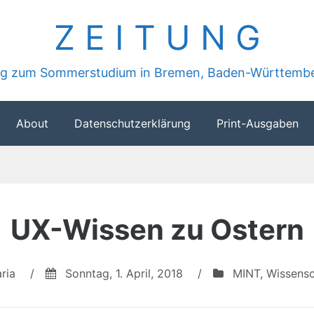
Z E I T U N G
ung zum Sommerstudium in Bremen, Baden-Württembe
About
Datenschutzerklärung
Print-Ausgaben
UX-Wissen zu Ostern
ria
/
Sonntag, 1. April, 2018
/
MINT
,
Wissensc