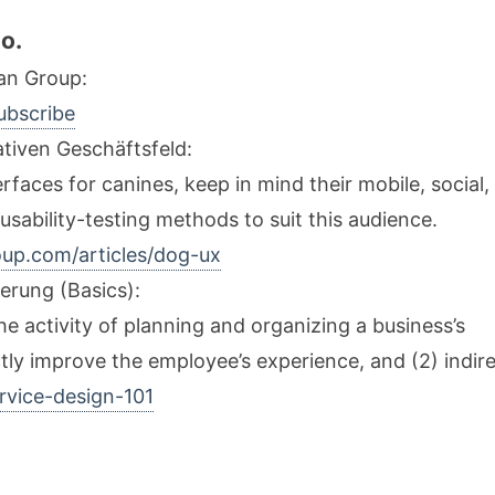
o.
an Group:
ubscribe
ativen Geschäftsfeld:
rfaces for canines, keep in mind their mobile, social,
 usability-testing methods to suit this audience.
p.com/articles/dog-ux
erung (Basics):
he activity of planning and organizing a business’s
ctly improve the employee’s experience, and (2) indir
vice-design-101