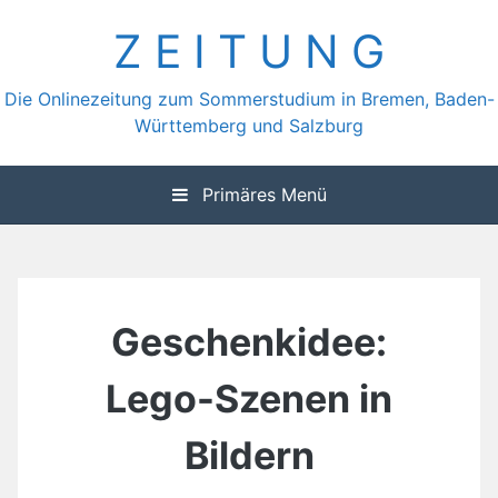
Zum
Z E I T U N G
Inhalt
springen
Die Onlinezeitung zum Sommerstudium in Bremen, Baden-
Württemberg und Salzburg
Primäres Menü
Geschenkidee:
Lego-Szenen in
Bildern