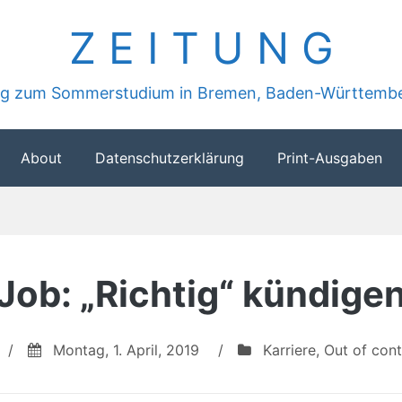
Z E I T U N G
ung zum Sommerstudium in Bremen, Baden-Württembe
About
Datenschutzerklärung
Print-Ausgaben
Job: „Richtig“ kündige
/
Montag, 1. April, 2019
/
Karriere
,
Out of cont