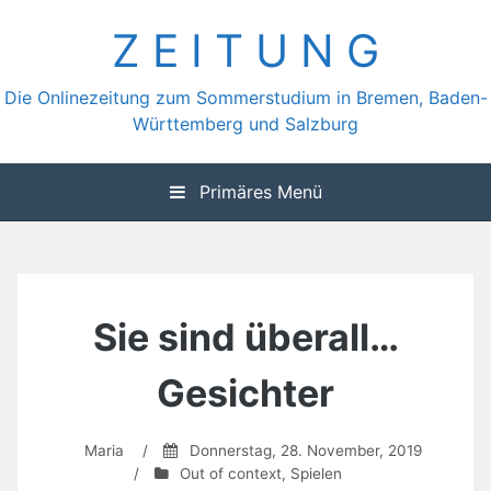
Zum
Z E I T U N G
Inhalt
springen
Die Onlinezeitung zum Sommerstudium in Bremen, Baden-
Württemberg und Salzburg
Primäres Menü
Sie sind überall…
Gesichter
Maria
/
Donnerstag, 28. November, 2019
/
Out of context
,
Spielen