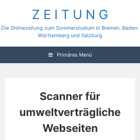
Zum
Z E I T U N G
Inhalt
springen
Die Onlinezeitung zum Sommerstudium in Bremen, Baden-
Württemberg und Salzburg
Primäres Menü
Scanner für
umweltverträgliche
Webseiten