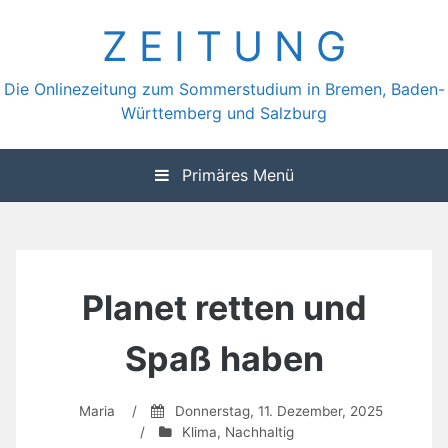
Zum
Z E I T U N G
Inhalt
springen
Die Onlinezeitung zum Sommerstudium in Bremen, Baden-
Württemberg und Salzburg
Primäres Menü
Planet retten und
Spaß haben
Maria
/
Donnerstag, 11. Dezember, 2025
/
Klima
,
Nachhaltig