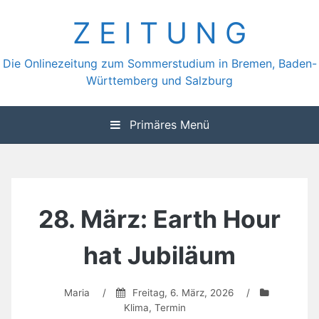
Zum
Z E I T U N G
Inhalt
springen
Die Onlinezeitung zum Sommerstudium in Bremen, Baden-
Württemberg und Salzburg
Primäres Menü
28. März: Earth Hour
hat Jubiläum
Maria
/
Freitag, 6. März, 2026
/
Klima
,
Termin