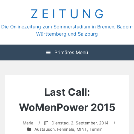
Zum
Z E I T U N G
Inhalt
springen
Die Onlinezeitung zum Sommerstudium in Bremen, Baden-
Württemberg und Salzburg
Primäres Menü
Last Call:
WoMenPower 2015
Maria
/
Dienstag, 2. September, 2014
/
Austausch
,
Feminale
,
MINT
,
Termin