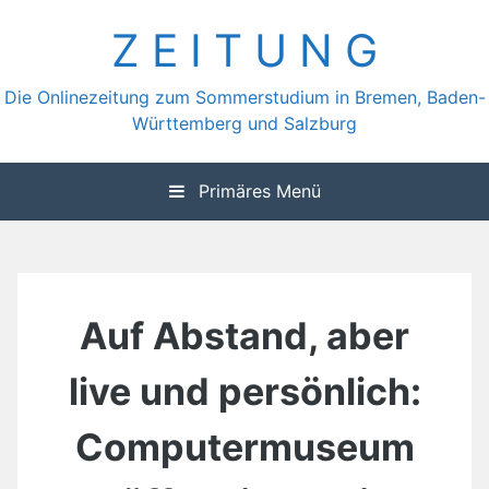
Zum
Z E I T U N G
Inhalt
springen
Die Onlinezeitung zum Sommerstudium in Bremen, Baden-
Württemberg und Salzburg
Primäres Menü
Auf Abstand, aber
live und persönlich:
Computermuseum