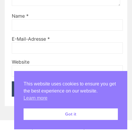
Name
*
E-Mail-Adresse
*
Website
This website uses cookies to ensure you get
the best experience on our website.
Learn more
Got it
Stolz präsentiert von WordPress
|
Theme:
Bhari