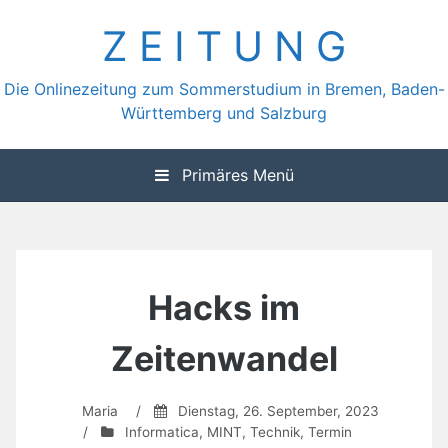
Zum
Z E I T U N G
Inhalt
springen
Die Onlinezeitung zum Sommerstudium in Bremen, Baden-
Württemberg und Salzburg
Primäres Menü
Hacks im
Zeitenwandel
Maria
/
Dienstag, 26. September, 2023
/
Informatica
,
MINT
,
Technik
,
Termin