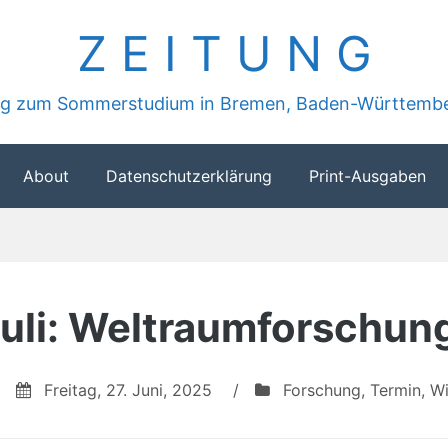
Z E I T U N G
ung zum Sommerstudium in Bremen, Baden-Württembe
About
Datenschutzerklärung
Print-Ausgaben
Juli: Weltraumforschun
Freitag, 27. Juni, 2025
/
Forschung
,
Termin
,
Wi