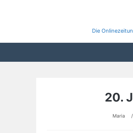
Zum
Inhalt
springen
Die Onlinezeit
20. 
Maria
/