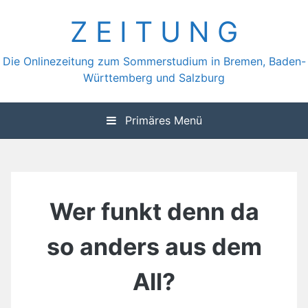
Zum
Z E I T U N G
Inhalt
springen
Die Onlinezeitung zum Sommerstudium in Bremen, Baden-
Württemberg und Salzburg
Primäres Menü
Wer funkt denn da
so anders aus dem
All?