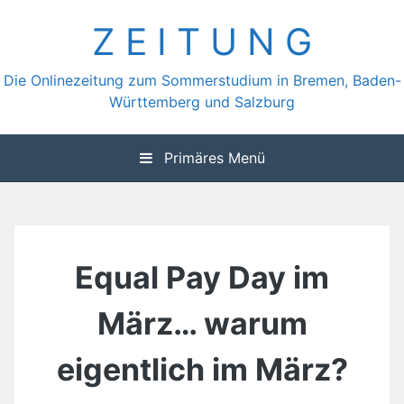
Zum
Z E I T U N G
Inhalt
springen
Die Onlinezeitung zum Sommerstudium in Bremen, Baden-
Württemberg und Salzburg
Primäres Menü
Equal Pay Day im
März… warum
eigentlich im März?