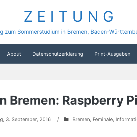
Z E I T U N G
ung zum Sommerstudium in Bremen, Baden-Württembe
About
Datenschutzerklärung
Print-Ausgaben
 in Bremen: Raspberry P
g, 3. September, 2016
/
Bremen
,
Feminale
,
Informat