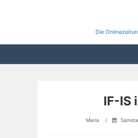
Zum
Inhalt
springen
Die Onlinezeit
IF-IS
Maria
/
Samsta