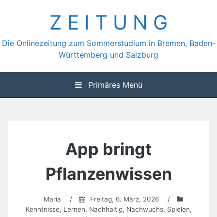
Zum
Z E I T U N G
Inhalt
springen
Die Onlinezeitung zum Sommerstudium in Bremen, Baden-
Württemberg und Salzburg
Primäres Menü
App bringt
Pflanzenwissen
Maria
/
Freitag, 6. März, 2026
/
Kenntnisse
,
Lernen
,
Nachhaltig
,
Nachwuchs
,
Spielen
,