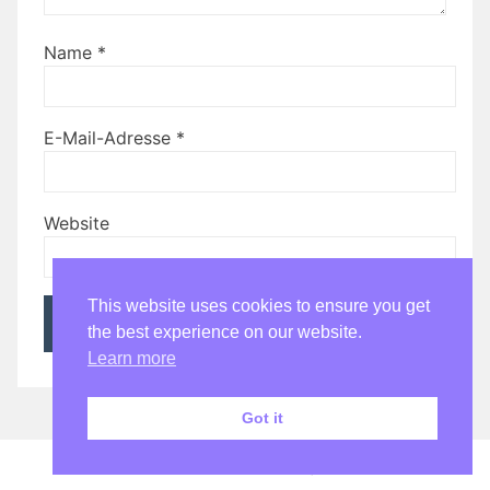
Name
*
E-Mail-Adresse
*
Website
This website uses cookies to ensure you get
the best experience on our website.
Learn more
Got it
Stolz präsentiert von WordPress
|
Theme:
Bhari