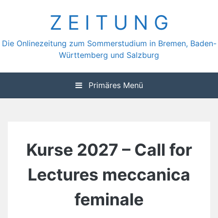
Zum
Z E I T U N G
Inhalt
springen
Die Onlinezeitung zum Sommerstudium in Bremen, Baden-
Württemberg und Salzburg
Primäres Menü
Kurse 2027 – Call for
Lectures meccanica
feminale