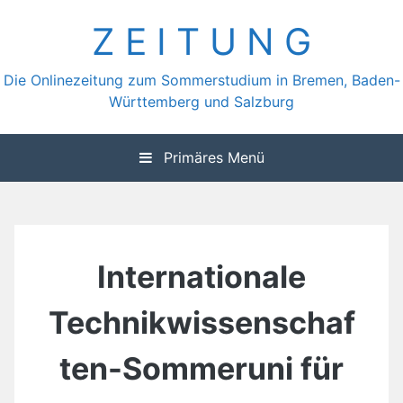
Zum
Z E I T U N G
Inhalt
springen
Die Onlinezeitung zum Sommerstudium in Bremen, Baden-
Württemberg und Salzburg
Primäres Menü
Internationale
Technikwissenschaf
ten-Sommeruni für