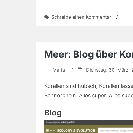
zu
Schreibe einen Kommentar
/
Call
for
Lectures
meccanic
Meer: Blog über Kor
feminale
2022
Maria
/
Dienstag, 30. März, 
Korallen sind hübsch, Korallen las
Schnorcheln. Alles super. Alles sup
Blog