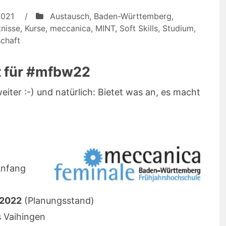
2021
/
Austausch
,
Baden-Württemberg
,
nisse
,
Kurse
,
meccanica
,
MINT
,
Soft Skills
,
Studium
,
chaft
 für #mfbw22
eiter :-) und natürlich: Bietet was an, es macht
Anfang
. 2022
(Planungsstand)
s Vaihingen