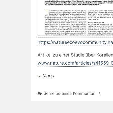
https://natureecoevocommunity.n
Artikel zu einer Studie über Korallen
www.nature.com/articles/s41559-
Maria
zu
Schreibe einen Kommentar
/
Meer:
Blog
über