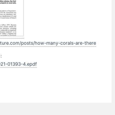
ature.com/posts/how-many-corals-are-there
:
021-01393-4.epdf