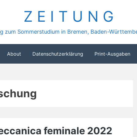
Z E I T U N G
ung zum Sommerstudium in Bremen, Baden-Württembe
About
Datenschutzerklärung
Print-Ausgaben
schung
meccanica feminale 2022