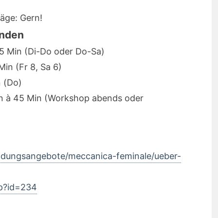
äge: Gern!
unden
5 Min (Di-Do oder Do-Sa)
Min (Fr 8, Sa 6)
n (Do)
n à 45 Min (Workshop abends oder
/bildungsangebote/meccanica-feminale/ueber-
hp?id=234