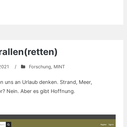
a
allen(retten)
2021
/
Forschung
,
MINT
sen uns an Urlaub denken. Strand, Meer,
er? Nein. Aber es gibt Hoffnung.