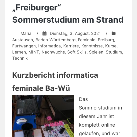
feminale
„Freiburger“
Baden-
Württemberg
Sommerstudium am Strand
2022
Maria
/
Dienstag, 3. August, 2021
/
Austausch
,
Baden-Württemberg
,
Feminale
,
Freiburg
,
Furtwangen
,
Informatica
,
Karriere
,
Kenntnisse
,
Kurse
,
Lernen
,
MINT
,
Nachwuchs
,
Soft Skills
,
Spielen
,
Studium
,
Technik
Kurzbericht informatica
feminale Ba-Wü
Das
Sommerstudium in
diesem Jahr ist
komplett online
gelaufen, und war