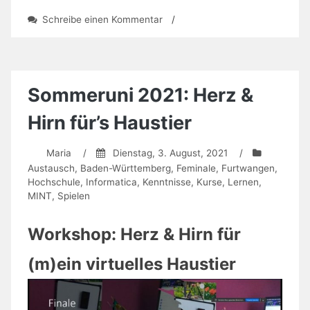
zu
Schreibe einen Kommentar
/
„Freiburger“
Sommerstudium
am
Strand
Sommeruni 2021: Herz &
Hirn für’s Haustier
Maria
/
Dienstag, 3. August, 2021
/
Austausch
,
Baden-Württemberg
,
Feminale
,
Furtwangen
,
Hochschule
,
Informatica
,
Kenntnisse
,
Kurse
,
Lernen
,
MINT
,
Spielen
Workshop: Herz & Hirn für
(m)ein virtuelles Haustier