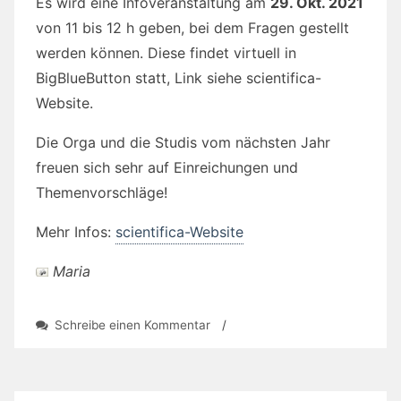
Es wird eine Infoveranstaltung am
29. Okt. 2021
von 11 bis 12 h geben, bei dem Fragen gestellt
werden können. Diese findet virtuell in
BigBlueButton statt, Link siehe scientifica-
Website.
Die Orga und die Studis vom nächsten Jahr
freuen sich sehr auf Einreichungen und
Themenvorschläge!
Mehr Infos:
scientifica-Website
Maria
zu
Schreibe einen Kommentar
/
Call
for
Lectures:
informatica