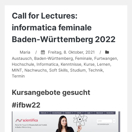
2022
–
Anmelden
Call for Lectures:
und
dabei
informatica feminale
sein
Baden-Württemberg 2022
Maria
/
Freitag, 8. Oktober, 2021
/
Austausch
,
Baden-Württemberg
,
Feminale
,
Furtwangen
,
Hochschule
,
Informatica
,
Kenntnisse
,
Kurse
,
Lernen
,
MINT
,
Nachwuchs
,
Soft Skills
,
Studium
,
Technik
,
Termin
Kursangebote gesucht
#ifbw22