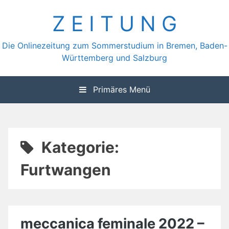
Zum
Z E I T U N G
Inhalt
springen
Die Onlinezeitung zum Sommerstudium in Bremen, Baden-
Württemberg und Salzburg
Primäres Menü
Kategorie:
Furtwangen
meccanica feminale 2022 –