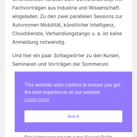
Fachvorträgen aus Industrie und Wissenschaft
eingeladen. Zu den zwei parallelen Sessions zur
Autonomen Mobilität, künstlicher Intelligenz,
Clouddienste, Verhandlungstango u. a. ist keine
Anmeldung notwendig.
Und hier ein paar Schlagwörter zu den Kursen,
Seminaren und Vorträgen der Sommeruni:
Datenschutz
This website uses cookies to ensure you get
Autonomes Fahren
the best experience on our website.
Big Data
Learn more
High Performance Computing
Programmierung mit Rapsberry Pi oder
Got it
Calliope mini
HTML5, Go und Python