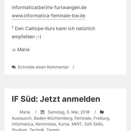
informatica(bei)hs-furtwangen.de
www.informatica-feminale-bw.de
1
Den Calliope-Kurs kann ich natürlich
empfehlen ;-)
Maria
zu
Schreibe einen Kommentar
/
Restplätze
sichern:
18.
informatica
feminale
IF Süd: Jetzt anmelden
Baden-
Württemberg
Maria
/
Samstag, 5. Mai, 2018
/
Austausch
,
Baden-Württemberg
,
Feminale
,
Freiburg
,
Informatica
,
Kenntnisse
,
Kurse
,
MINT
,
Soft Skills
,
Studium
,
Technik
,
Termin