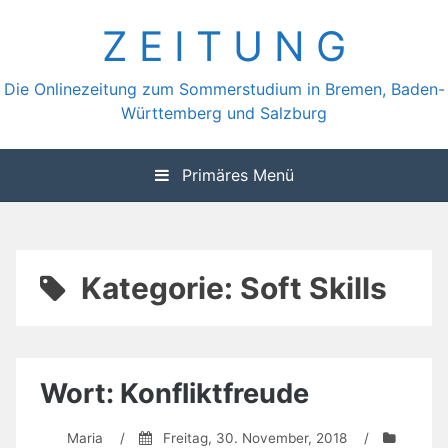
Zum
Z E I T U N G
Inhalt
springen
Die Onlinezeitung zum Sommerstudium in Bremen, Baden-
Württemberg und Salzburg
Primäres Menü
Kategorie:
Soft Skills
Wort: Konfliktfreude
Maria
/
Freitag, 30. November, 2018
/