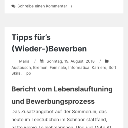
zu
Schreibe einen Kommentar
/
Call
for
Lectures:
Sommerkurse
in
Tipps für’s
Furtwangen
2019
(Wieder-)Bewerben
Maria
/
Sonntag, 19. August, 2018
/
Austausch
,
Bremen
,
Feminale
,
Informatica
,
Karriere
,
Soft
Skills
,
Tipp
Bericht vom Lebenslauftuning
und Bewerbungsprozess
Das Zusatzangebot auf der Sommeruni, das
heute im Teestübchen im Schnoor stattfand,
hatte wenig Teilnehmerinnen. Und viel Output!