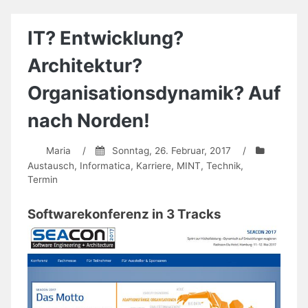
20
Jahre
Sommeruniversitäten
IT? Entwicklung?
in
Bremen
Architektur?
Organisationsdynamik? Auf
nach Norden!
Maria
/
Sonntag, 26. Februar, 2017
/
Austausch
,
Informatica
,
Karriere
,
MINT
,
Technik
,
Termin
Softwarekonferenz in 3 Tracks