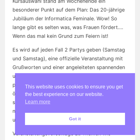
Kursauswahl stand am Wochenende ein
besonderer Punkt auf dem Plan: Das 20-jährige
Jubiläum der Informatica Feminale. Wow! So
lange gibt es selten was, was Frauen fördert….
Wenn das mal kein Grund zum Feiern ist!
Es wird auf jeden Fall 2 Partys geben (Samstag
und Samstag), eine offizielle Veranstaltung mit
Grußworten und einer angeleiteten spannenden
und interessanten Variante des Networking und
professionellen Austausches, außerdem
This website uses cookies to ensure you get
öffentlichkeitswirksame Elemente. Wir haben
the best experience on our website.
Learn more
schließlich viele Erfolge zu verzeichnen! Und –
nein – das ist bei weitem nicht (nur) finanziell
Got it
und karrieretechnisch gemeint :-)
Veranstaltungsvorschläge zu Themen wie