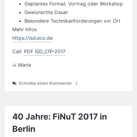
Geplantes Format: Vortrag oder Workshop
Gewünschte Dauer
Besondere Technikanforderungen vor Ort
Mehr Infos
https://isd.eco.de
Call:
PDF ISD_CfP-2017
Maria
zu
Schreibe einen Kommentar
/
Referentinnen
gesucht:
Internet
Security
Days
40 Jahre: FiNuT 2017 in
Berlin