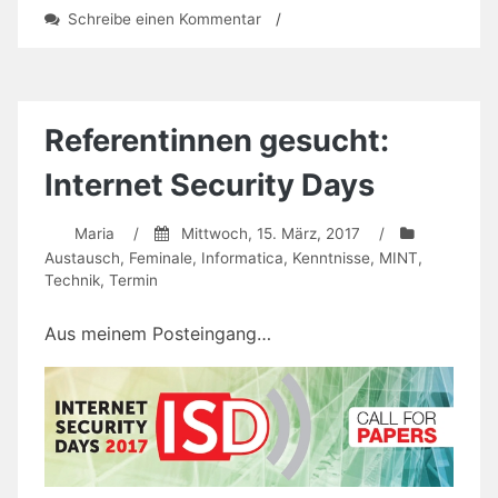
zu
Schreibe einen Kommentar
/
Summer
School
„Wissenschaft
kommunizieren“
Referentinnen gesucht:
Internet Security Days
Maria
/
Mittwoch, 15. März, 2017
/
Austausch
,
Feminale
,
Informatica
,
Kenntnisse
,
MINT
,
Technik
,
Termin
Aus meinem Posteingang…