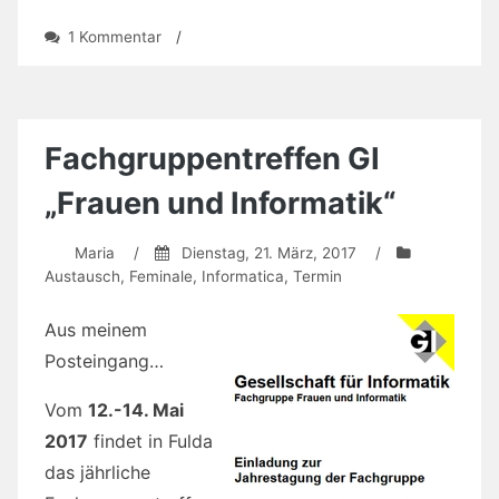
zu
1 Kommentar
/
Job
gesucht?
Gelegenheit
gefunden
:-)
Fachgruppentreffen GI
„Frauen und Informatik“
Maria
/
Dienstag, 21. März, 2017
/
Austausch
,
Feminale
,
Informatica
,
Termin
Aus meinem
Posteingang…
Vom
12.-14. Mai
2017
findet in Fulda
das jährliche