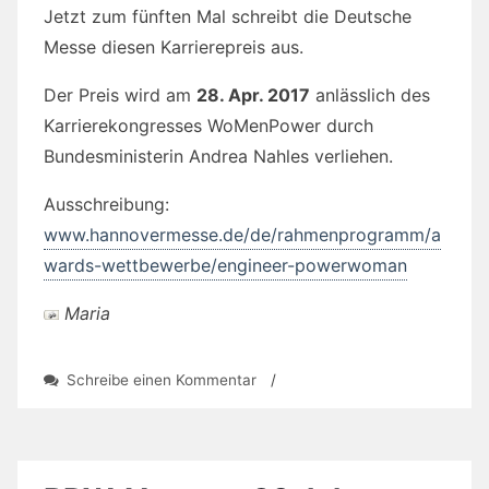
Jetzt zum fünften Mal schreibt die Deutsche
Messe diesen Karrierepreis aus.
Der Preis wird am
28. Apr. 2017
anlässlich des
Karrierekongresses WoMenPower durch
Bundesministerin Andrea Nahles verliehen.
Ausschreibung:
www.hannovermesse.de/de/rahmenprogramm/a
wards-wettbewerbe/engineer-powerwoman
Maria
zu
Schreibe einen Kommentar
/
Engineer
Powerwoman
2017
gesucht