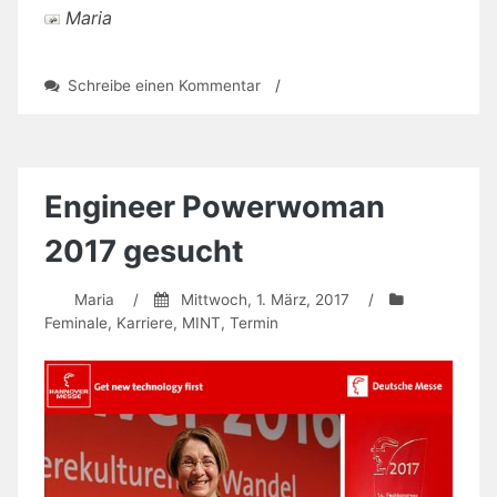
Maria
zu
Schreibe einen Kommentar
/
40
Jahre:
FiNuT
2017
in
Engineer Powerwoman
Berlin
2017 gesucht
Maria
/
Mittwoch, 1. März, 2017
/
Feminale
,
Karriere
,
MINT
,
Termin