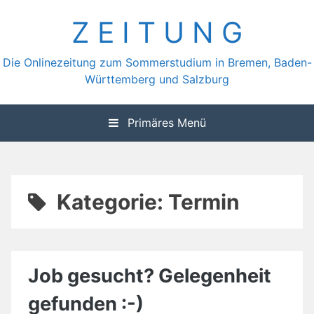
Zum
Z E I T U N G
Inhalt
springen
Die Onlinezeitung zum Sommerstudium in Bremen, Baden-
Württemberg und Salzburg
Primäres Menü
Kategorie:
Termin
Job gesucht? Gelegenheit
gefunden :-)