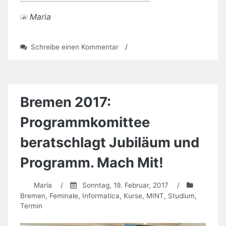
Maria
zu
Schreibe einen Kommentar
/
IT?
Entwicklung?
Architektur?
Organisationsdynamik?
Auf
Bremen 2017:
nach
Norden!
Programmkomittee
beratschlagt Jubiläum und
Programm. Mach Mit!
Maria
/
Sonntag, 19. Februar, 2017
/
Bremen
,
Feminale
,
Informatica
,
Kurse
,
MINT
,
Studium
,
Termin