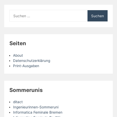
den
Chaos
Communication
Suchen
Congress
nach:
Seiten
About
Datenschutzerklärung
Print-Ausgaben
Sommerunis
ditact
Ingenieurinnen-Sommeruni
Informatica Feminale Bremen