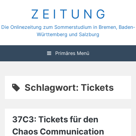
Zum
Z E I T U N G
Inhalt
springen
Die Onlinezeitung zum Sommerstudium in Bremen, Baden-
Württemberg und Salzburg
Primäres Menü
Schlagwort:
Tickets
37C3: Tickets für den
Chaos Communication