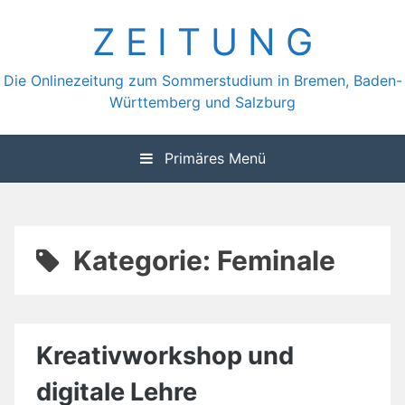
Zum
Z E I T U N G
Inhalt
springen
Die Onlinezeitung zum Sommerstudium in Bremen, Baden-
Württemberg und Salzburg
Primäres Menü
Kategorie:
Feminale
Kreativworkshop und
digitale Lehre