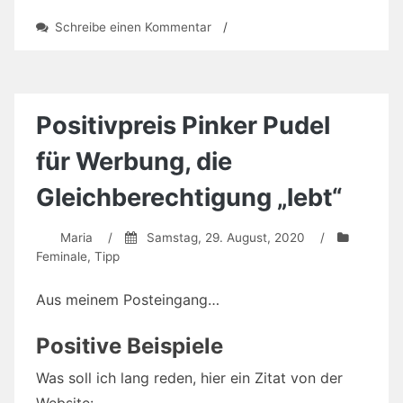
zu
Schreibe einen Kommentar
/
Kreativworkshop
und
digitale
Lehre
Positivpreis Pinker Pudel
für Werbung, die
Gleichberechtigung „lebt“
Maria
/
Samstag, 29. August, 2020
/
Feminale
,
Tipp
Aus meinem Posteingang…
Positive Beispiele
Was soll ich lang reden, hier ein Zitat von der