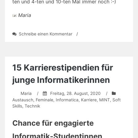
ten und 4-ten und 10-ten Mal immer noch :-)
Maria
zu
Schreibe einen Kommentar
/
Positivpreis
Pinker
Pudel
für
Werbung,
15 Karrierestipendien für
die
Gleichberechtigung
junge Informatikerinnen
„lebt“
Maria
/
Freitag, 28. August, 2020
/
Austausch
,
Feminale
,
Informatica
,
Karriere
,
MINT
,
Soft
Skills
,
Technik
Chance für engagierte
Informatik-Studentinnen