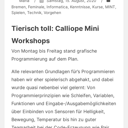
Maria
/
Samstag, 15. August, 2020
/
Bremen
,
Feminale
,
Informatica
,
Kenntnisse
,
Kurse
,
MINT
,
Spielen
,
Technik
,
Vorgehen
Tierisch toll: Calliope Mini
Workshops
Von Montag bis Freitag stand grafische
Programmierung auf dem Plan.
Alle relevanten Grundlagen für’s Programmieren
haben wir eher spielerisch abgehakt, und dabei
wurde quasi nebenbei viel gelernt: Von
Programmierprinzipien wie Schleifen, Variablen,
Funktionen und Eingabe-/Ausgabemöglichkeiten
über Einbinden von Sensoren für Helligkeit,
Bewegung, Temperatur bis hin zu guter
Teamarbeit bei der Code-Erzeugung wie Pair