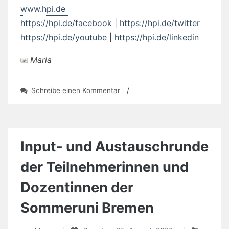
www.hpi.de
https://hpi.de/facebook
|
https://hpi.de/twitter
https://hpi.de/youtube
|
https://hpi.de/linkedin
Maria
zu
Schreibe einen Kommentar
/
15
Karrierestipendien
für
junge
Informatikerinnen
Input- und Austauschrunde
der Teilnehmerinnen und
Dozentinnen der
Sommeruni Bremen