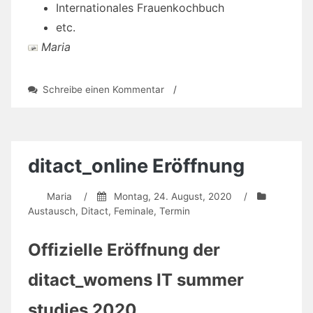
Internationales Frauenkochbuch
etc.
Maria
zu
Schreibe einen Kommentar
/
Input-
und
Austauschrunde
der
Teilnehmerinnen
ditact_online Eröffnung
und
Dozentinnen
Maria
/
Montag, 24. August, 2020
/
der
Austausch
,
Ditact
,
Feminale
,
Termin
Sommeruni
Bremen
Offizielle Eröffnung der
ditact_womens IT summer
studies 2020