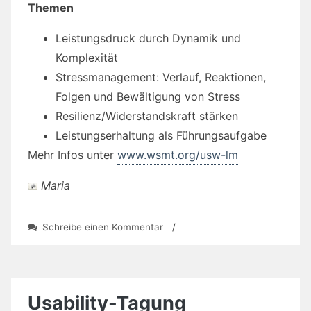
Themen
Leistungsdruck durch Dynamik und
Komplexität
Stressmanagement: Verlauf, Reaktionen,
Folgen und Bewältigung von Stress
Resilienz/Widerstandskraft stärken
Leistungserhaltung als Führungsaufgabe
Mehr Infos unter
www.wsmt.org/usw-lm
Maria
zu
Schreibe einen Kommentar
/
Weiterbilden:
Führung
–
Resilienz
–
Usability-Tagung
Stressbewältigung