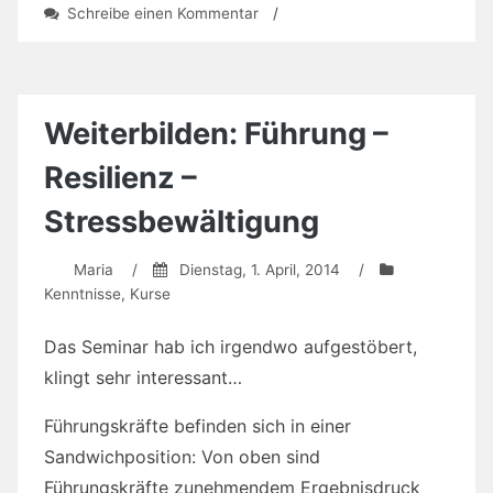
zu
Schreibe einen Kommentar
/
FiNuT-
Frühbuchen
und
Ausblick
aufs
Weiterbilden: Führung –
Programm
Resilienz –
Stressbewältigung
Maria
/
Dienstag, 1. April, 2014
/
Kenntnisse
,
Kurse
Das Seminar hab ich irgendwo aufgestöbert,
klingt sehr interessant…
Führungskräfte befinden sich in einer
Sandwichposition: Von oben sind
Führungskräfte zunehmendem Ergebnisdruck