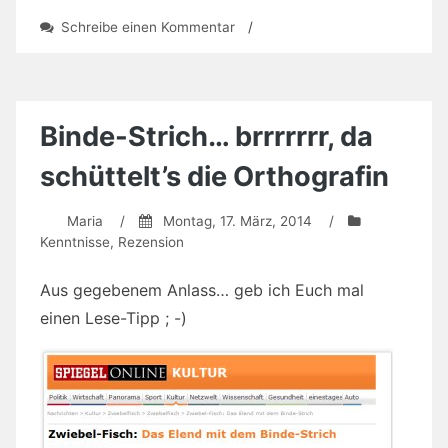
zu
Schreibe einen Kommentar
/
Usability-
Tagung
„Management
of
Emotions“
Binde-Strich… brrrrrrr, da
schüttelt’s die Orthografin
Maria
/
Montag, 17. März, 2014
/
Kenntnisse
,
Rezension
Aus gegebenem Anlass… geb ich Euch mal
einen Lese-Tipp ; -)