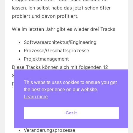
lassen. Ich selbst habe das jetzt schon öfter
probiert und davon profitiert.
Wie im letzten Jahr gibt es wieder drei Tracks
Softwarearchitektur/Engineering
Prozesse/Geschäftsprozesse
Projektmanagement
Diese Tracks können sich mit folgenden 12
Schwerpunkten befassen (das genaue
This website uses cookies to ensure you get
Programm
wird am
26. Feb.
veröffentlicht):
the best experience on our website.
Kommunikation/Kollaboration
Learn more
Usabilty Engineering
Got it
Mobile
Integration und Migration
Veränderungsprozesse