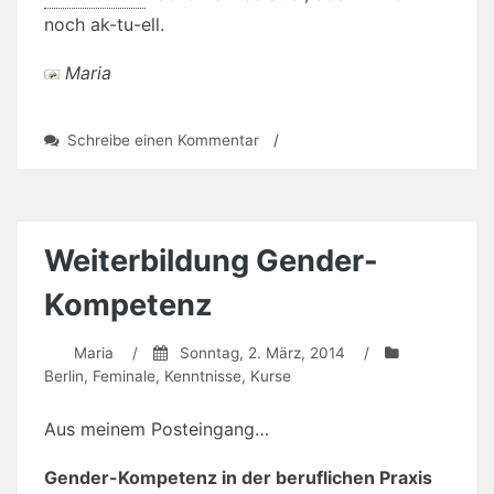
noch ak-tu-ell.
Maria
zu
Schreibe einen Kommentar
/
Binde-
Strich…
brrrrrrr,
da
schüttelt’s
Weiterbildung Gender-
die
Orthografin
Kompetenz
Maria
/
Sonntag, 2. März, 2014
/
Berlin
,
Feminale
,
Kenntnisse
,
Kurse
Aus meinem Posteingang…
Gender-Kompetenz in der beruflichen Praxis