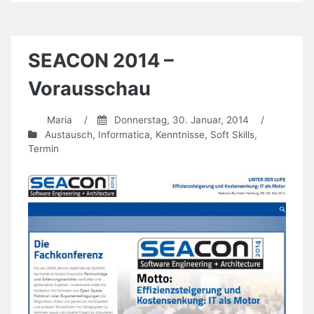
lernen
–
wie
war’s
SEACON 2014 –
bei
Euch?
Vorausschau
Maria
/
Donnerstag, 30. Januar, 2014
/
Austausch
,
Informatica
,
Kenntnisse
,
Soft Skills
,
Termin