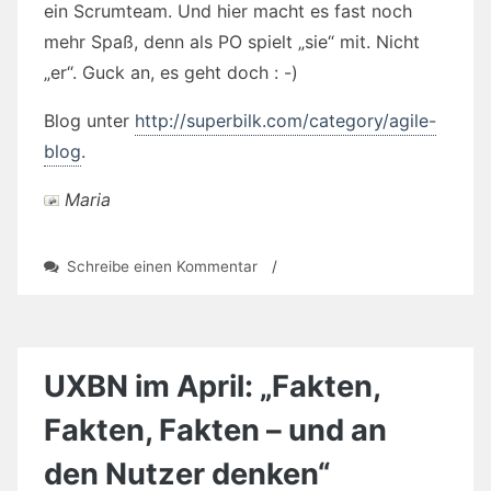
ein Scrumteam. Und hier macht es fast noch
mehr Spaß, denn als PO spielt „sie“ mit. Nicht
„er“. Guck an, es geht doch : -)
Blog unter
http://superbilk.com/category/agile-
blog
.
Maria
zu
Schreibe einen Kommentar
/
Leckere
Törtchen
und
Bilk
–
UXBN im April: „Fakten,
Kraftstoff
für
Fakten, Fakten – und an
agile
Ideen
den Nutzer denken“