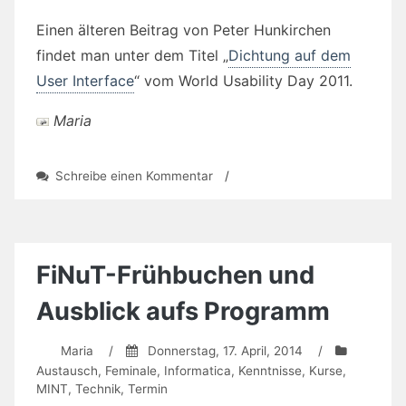
Einen älteren Beitrag von Peter Hunkirchen
findet man unter dem Titel „
Dichtung auf dem
User Interface
“ vom World Usability Day 2011.
Maria
zu
Schreibe einen Kommentar
/
UXBN
im
April:
„Fakten,
Fakten,
FiNuT-Frühbuchen und
Fakten
–
Ausblick aufs Programm
und
an
Maria
/
Donnerstag, 17. April, 2014
/
den
Austausch
,
Feminale
,
Informatica
,
Kenntnisse
,
Kurse
,
Nutzer
MINT
,
Technik
,
Termin
denken“