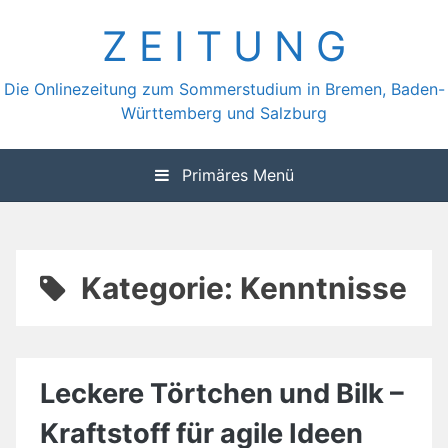
Zum
Z E I T U N G
Inhalt
springen
Die Onlinezeitung zum Sommerstudium in Bremen, Baden-
Württemberg und Salzburg
Primäres Menü
Kategorie:
Kenntnisse
Leckere Törtchen und Bilk –
Kraftstoff für agile Ideen