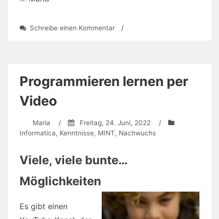
zu
Schreibe einen Kommentar
/
Sommeruni
gestartet:
Online-
Kurse,
später
Programmieren lernen per
mehr
Video
Maria
/
Freitag, 24. Juni, 2022
/
Informatica
,
Kenntnisse
,
MINT
,
Nachwuchs
Viele, viele bunte…
Möglichkeiten
Es gibt einen