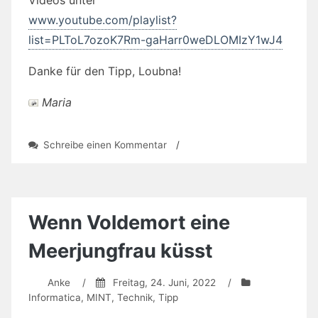
www.youtube.com/playlist?
list=PLToL7ozoK7Rm-gaHarr0weDLOMIzY1wJ4
Danke für den Tipp, Loubna!
Maria
zu
Schreibe einen Kommentar
/
Programmieren
lernen
per
Video
Wenn Voldemort eine
Meerjungfrau küsst
Anke
/
Freitag, 24. Juni, 2022
/
Informatica
,
MINT
,
Technik
,
Tipp