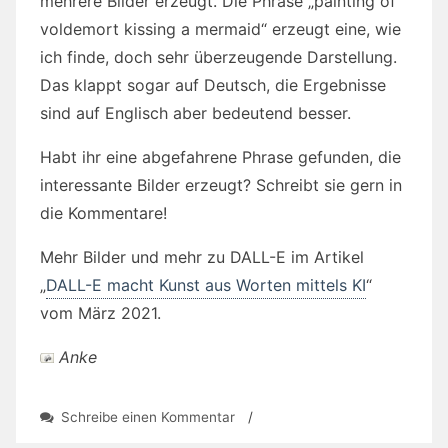
mehrere Bilder erzeugt. Die Phrase „painting of
voldemort kissing a mermaid“ erzeugt eine, wie
ich finde, doch sehr überzeugende Darstellung.
Das klappt sogar auf Deutsch, die Ergebnisse
sind auf Englisch aber bedeutend besser.
Habt ihr eine abgefahrene Phrase gefunden, die
interessante Bilder erzeugt? Schreibt sie gern in
die Kommentare!
Mehr Bilder und mehr zu DALL-E im Artikel
„
DALL-E macht Kunst aus Worten mittels KI
“
vom März 2021.
Anke
zu
Schreibe einen Kommentar
/
Wenn