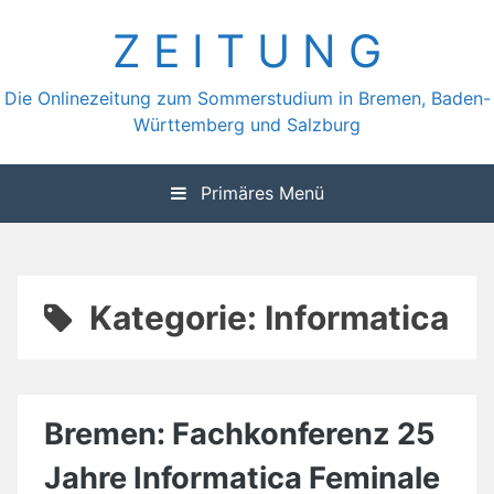
Zum
Z E I T U N G
Inhalt
springen
Die Onlinezeitung zum Sommerstudium in Bremen, Baden-
Württemberg und Salzburg
Primäres Menü
Kategorie:
Informatica
Bremen: Fachkonferenz 25
Jahre Informatica Feminale