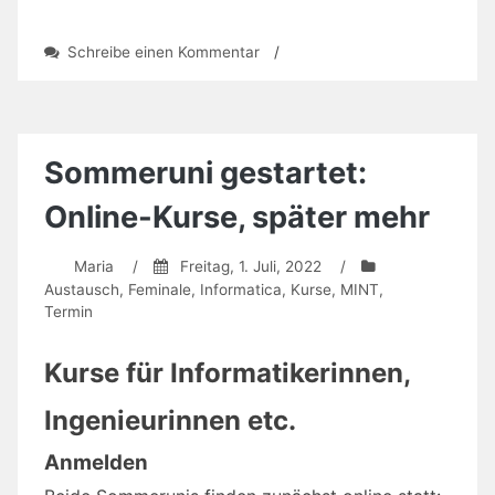
zu
Schreibe einen Kommentar
/
Bremen:
Fachkonferenz
25
Jahre
Informatica
Sommeruni gestartet:
Feminale
Online-Kurse, später mehr
Maria
/
Freitag, 1. Juli, 2022
/
Austausch
,
Feminale
,
Informatica
,
Kurse
,
MINT
,
Termin
Kurse für Informatikerinnen,
Ingenieurinnen etc.
Anmelden