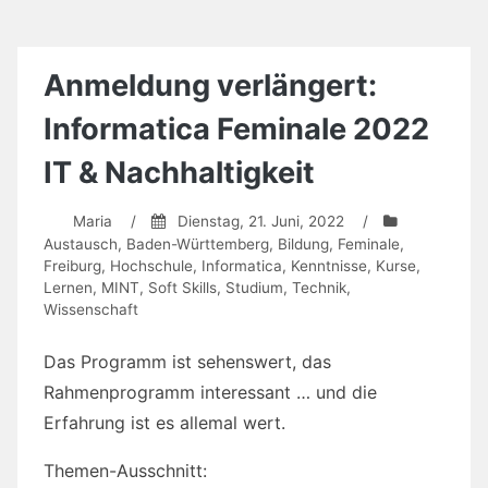
Voldemort
eine
Meerjungfrau
küsst
Anmeldung verlängert:
Informatica Feminale 2022
IT & Nachhaltigkeit
Maria
/
Dienstag, 21. Juni, 2022
/
Austausch
,
Baden-Württemberg
,
Bildung
,
Feminale
,
Freiburg
,
Hochschule
,
Informatica
,
Kenntnisse
,
Kurse
,
Lernen
,
MINT
,
Soft Skills
,
Studium
,
Technik
,
Wissenschaft
Das Programm ist sehenswert, das
Rahmenprogramm interessant … und die
Erfahrung ist es allemal wert.
Themen-Ausschnitt: