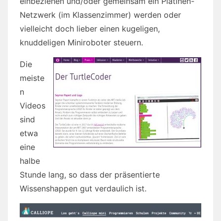
einbeziehen und/oder gemeinsam ein Platinen-
Netzwerk (im Klassenzimmer) werden oder
vielleicht doch lieber einen kugeligen,
knuddeligen Miniroboter steuern.
Die
meiste
n
Videos
sind
etwa
eine
halbe
Stunde lang, so dass der präsentierte
Wissenshappen gut verdaulich ist.