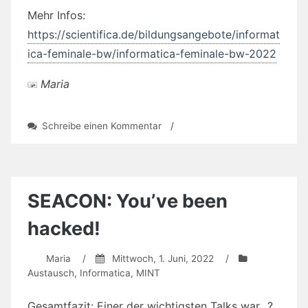
Mehr Infos:
https://scientifica.de/bildungsangebote/informat
ica-feminale-bw/informatica-feminale-bw-2022
Maria
zu
Schreibe einen Kommentar
/
Anmeldung
verlängert:
Informatica
Feminale
2022
SEACON: You’ve been
IT
&
hacked!
Nachhaltigkeit
Maria
/
Mittwoch, 1. Juni, 2022
/
Austausch
,
Informatica
,
MINT
Gesamtfazit: Einer der wichtigsten Talks war…?