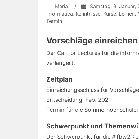
weiter
Maria
/
Samstag, 9. Januar,
Informatica
,
Kenntnisse
,
Kurse
,
Lernen
,
Termin
Vorschläge einreichen
Der Call for Lectures für die info
verlängert.
Zeitplan
Einreichungsschluss für Vorschläg
Entscheidung: Feb. 2021
Termin für die Sommerhochschule
Schwerpunkt und Themenw
Der Schwerpunkt für die #ifbw21:
„