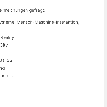
einreichungen gefragt:
ysteme, Mensch-Maschine-Interaktion,
Reality
City
tät, 5G
ung
thon, …