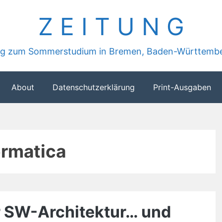
Z E I T U N G
ung zum Sommerstudium in Bremen, Baden-Württembe
About
Datenschutzerklärung
Print-Ausgaben
ormatica
r SW-Architektur… und