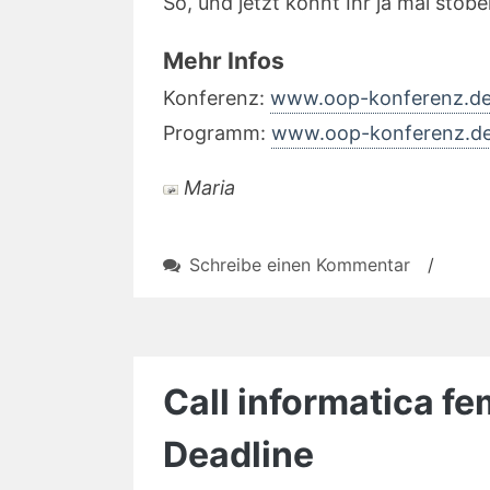
So, und jetzt könnt Ihr ja mal stöbe
Mehr Infos
Konferenz:
www.oop-konferenz.de
Programm:
www.oop-konferenz.d
Maria
zu
Schreibe einen Kommentar
/
OOP:
Konferen
für
SW-
Call informatica f
Architekt
und
Deadline
noch
viel