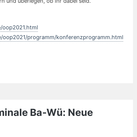
rn und überlegen, ob Ihr dabei seid.
/oop2021.html
e/oop2021/programm/konferenzprogramm.html
z
eminale Ba-Wü: Neue
ur…