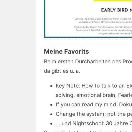
Meine Favorits
Beim ersten Durcharbeiten des Pr
da gibt es u. a.
Key Note: How to talk to an E
solving, emotional brain, Fea
If you can read my mind: Dok
Change the system, not the p
… und Nightschool: 30 Jahre OO