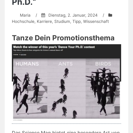
Ph.D.“
Maria
/
Dienstag, 2. Januar, 2024
/
Hochschule
,
Karriere
,
Studium
,
Tipp
,
Wissenschaft
Tanze Dein Promotionsthema
Das Science Mag bietet eine besondere Art von