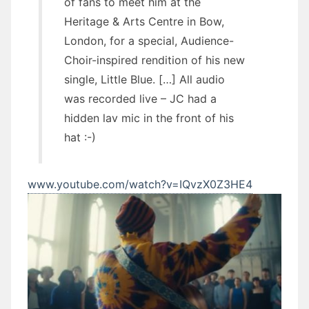
of fans to meet him at the
Heritage & Arts Centre in Bow,
London, for a special, Audience-
Choir-inspired rendition of his new
single, Little Blue. […] All audio
was recorded live – JC had a
hidden lav mic in the front of his
hat :-)
www.youtube.com/watch?v=IQvzX0Z3HE4