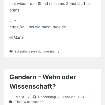
mal wieder den Stand checken. Sonst läuft es
prima.
Link:
https://nuudel.digitalcourage.de
Maria
zu
Schreibe einen Kommentar
/
Termine
finden
per
Pasta
Gendern – Wahn oder
Wissenschaft?
Maria
/
Donnerstag, 29. Februar, 2024
/
Tipp
,
Wissenschaft