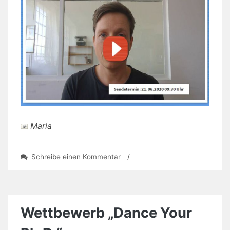
Maria
zu
Schreibe einen Kommentar
/
Maus
erklärt:
Fake
News
Wettbewerb „Dance Your