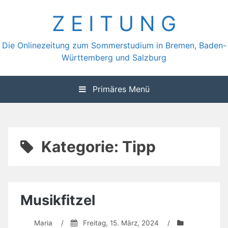
Zum
Z E I T U N G
Inhalt
springen
Die Onlinezeitung zum Sommerstudium in Bremen, Baden-
Württemberg und Salzburg
Primäres Menü
Kategorie:
Tipp
Musikfitzel
Maria
/
Freitag, 15. März, 2024
/