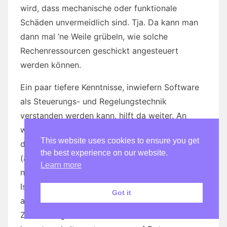
wird, dass mechanische oder funktionale
Schäden unvermeidlich sind. Tja. Da kann man
dann mal ’ne Weile grübeln, wie solche
Rechenressourcen geschickt angesteuert
werden können.
Ein paar tiefere Kenntnisse, inwiefern Software
als Steuerungs- und Regelungstechnik
verstanden werden kann, hilft da weiter. An
welchen Reglern kann man denn noch so
This website uses cookies to ensure you get
drehen? Z. B. an der Taktfrequenz der CPUs
the best experience on our website.
(also an den zentralen Recheneinheiten). Immer
Learn more
nur auf höchster Stufe zu takten ist ineffizient.
Ist ein Programm immer sehr schnell, ist das so,
Got it
als ob man mit dem Auto immer Vollgas gibt.
Zeitlich begrenzt kann man z. B. den Takt