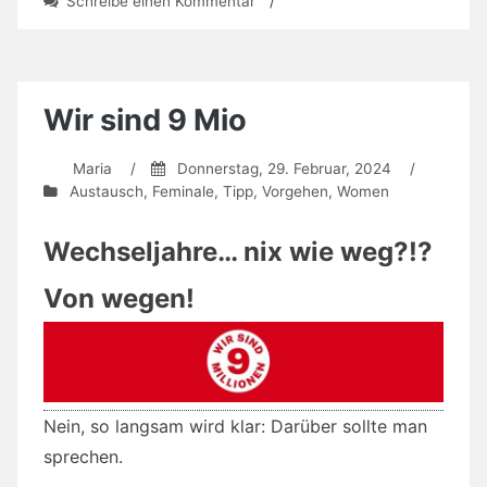
zu
Schreibe einen Kommentar
/
Reportage
zu
Intelligenz
und
Hochbegabung
Wir sind 9 Mio
Maria
/
Donnerstag, 29. Februar, 2024
/
Austausch
,
Feminale
,
Tipp
,
Vorgehen
,
Women
Wechseljahre… nix wie weg?!?
Von wegen!
Nein, so langsam wird klar: Darüber sollte man
sprechen.