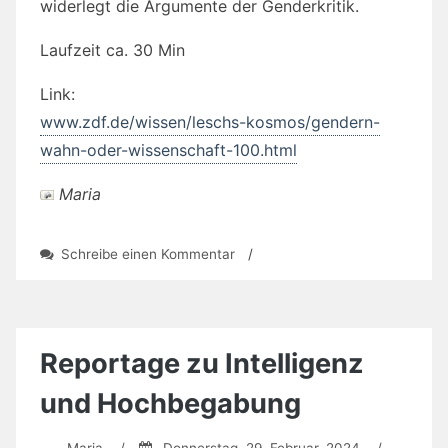
widerlegt die Argumente der Genderkritik.
Laufzeit ca. 30 Min
Link:
www.zdf.de/wissen/leschs-kosmos/gendern-
wahn-oder-wissenschaft-100.html
Maria
zu
Schreibe einen Kommentar
/
Gendern
–
Wahn
oder
Wissenschaft?
Reportage zu Intelligenz
und Hochbegabung
Maria
/
Donnerstag, 29. Februar, 2024
/