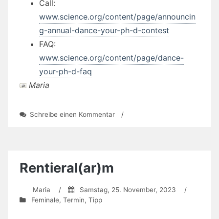
Call:
www.science.org/content/page/announcin
g-annual-dance-your-ph-d-contest
FAQ:
www.science.org/content/page/dance-
your-ph-d-faq
Maria
zu
Schreibe einen Kommentar
/
Wettbewerb
„Dance
Your
Ph.D.“
Rentieral(ar)m
Maria
/
Samstag, 25. November, 2023
/
Feminale
,
Termin
,
Tipp